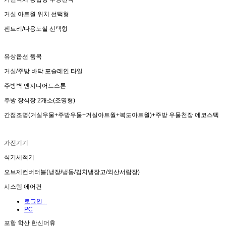
거실 아트월 위치 선택형
펜트리/다용도실 선택형
유상옵션 품목
거실/주방 바닥 포슬레인 타일
주방벽 엔지니어드스톤
주방 장식장 2개소(조명형)
간접조명(거실우물+주방우물+거실아트월+복도아트월)+주방 우물천장 에코스텍
가전기기
식기세척기
오브제컨버터블(냉장/냉동/김치냉장고/외산서랍장)
시스템 에어컨
로그인...
PC
포항 학산 한신더휴