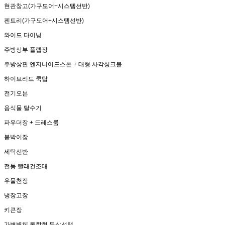
현관창고(가구도어+시스템선반)
펜트리(가구도어+시스템선반)
와이드 다이닝
주방상부 플랩장
주방상판 엔지니어드스톤 + 대형 사각싱크볼
하이브리드 쿡탑
전기오븐
음식물 탈수기
파우더장 + 드레스룸
붙박이장
세탁선반
전동 빨래건조대
우물천장
냉장고장
키큰장
가변벽체 통합형 무상선택