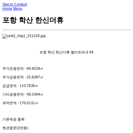
Skip to Content
Home
Menu
포항 학산 한신더휴
포항 학산 한신더휴 엘리트파크 84
주거전용면적 - 84.9239㎡
주거공용면적 - 25.8397㎡
공급면적 - 110.7636㎡
기타공용면적 - 59.2494㎡
계약면적 - 170.0131㎡
기본제공 품목
현관중문(3연동)