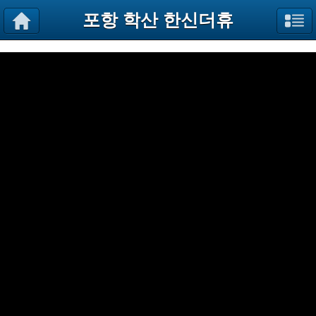
포항 학산 한신더휴