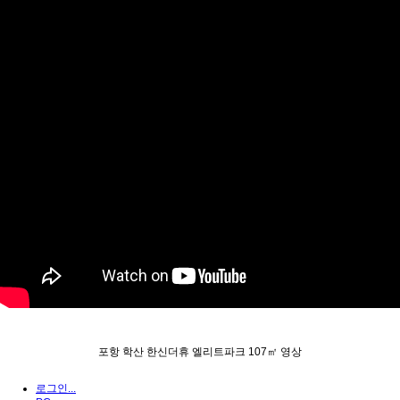
포항 학산 한신더휴 엘리트파크 107㎡ 영상
로그인...