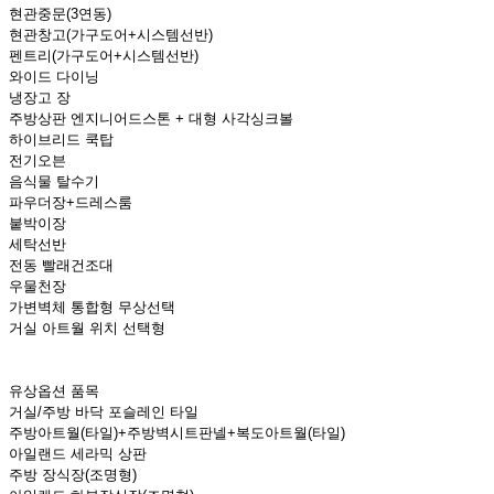
현관중문(3연동)
현관창고(가구도어+시스템선반)
펜트리(가구도어+시스템선반)
와이드 다이닝
냉장고 장
주방상판 엔지니어드스톤 + 대형 사각싱크볼
하이브리드 쿡탑
전기오븐
음식물 탈수기
파우더장+드레스룸
붙박이장
세탁선반
전동 빨래건조대
우물천장
가변벽체 통합형 무상선택
거실 아트월 위치 선택형
유상옵션 품목
거실/주방 바닥 포슬레인 타일
주방아트월(타일)+주방벽시트판넬+복도아트월(타일)
아일랜드 세라믹 상판
주방 장식장(조명형)