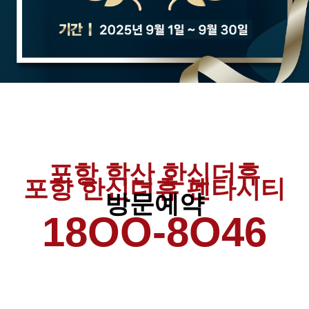
포항 학산 한신더휴
포항 한신더휴 펜타시티
방문예약
18OO-8O46