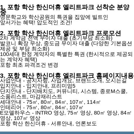
1. 포항 학산 한신더휴 엘리트파크 선착순 분양
중
명문학교와 학산공원의 특권을 집앞에 빌트인
앞서가는 혜택! 압도적인 조건!
2. 포항 학산 한신더휴 엘리트파크 프로모션
2차 계약금 전액 무이자 대출 (초기부담 최소화)
발코니 확장 무상, 중도금 무이자 대출 (다양한 기본옵션
제공 및 부담 최소화)
100세대 한정 계약자의 특별한 특권 (한시적으로 제공되
는 계약자 혜택)
포항 최초 파격조건 변경
3. 포항 학산 한신더휴 엘리트파크 홈페이지내용
사업안내 - 공지사항, 사업개요, 브랜드소개, 오시는길
입지안내 - 입지안내, 프리미엄5
단지안내 - 단지배치도, 커뮤니티, 시스템, 종로M스쿨,
소품리스트, 마감재리스트
세대안내 - 75㎡, 80㎡, 84㎡, 107㎡, 114㎡
인테리어 - 75㎡, 80㎡, 84㎡, 107㎡
E모델하우스 - INTRO 영상, 75㎡ 영상, 80㎡ 영상, 84㎡
영상, 107㎡ 영상
포항 학산 한신더휴 - 서류안내, 언론보도