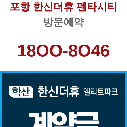
포항 한신더휴 펜타시티
방문예약
18OO-8O46