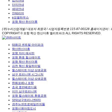
입지안내
단지안내
세대안내
인테리어
e모델하우스
포항 학산 한신더휴
(주)누리산업개발 / 대표자 최원국 / 사업자등록번호 115-87-00128 홈페이지관리 : 최원국 
COPYRIGHT © 포항 학산 한신더휴 엘리트파크 ALL RIGHTS RESERVED.
태화강 센트럴 아이파크
학산한신더휴
포항 자이 애서턴
포항 환호 힐스테이트
포항 학산 한신더휴
김천 혁신 동일하이빌
힐스테이트 더샵 상생공원
삼구 트리니엔 시그니처
힐스테이트 더샵 상생공원
한화포레나 포항
초곡 호반베르디움
이인 삼구트리니엔
포항 힐스테이트 환호공원
양덕삼구트리니엔4차
경주뉴센트로에일린의뜰
포항신원아침도시