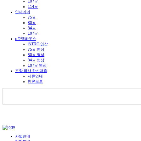
107㎡
114㎡
인테리어
75㎡
80㎡
84㎡
107㎡
e모델하우스
INTRO 영상
75㎡ 영상
80㎡ 영상
84㎡ 영상
107㎡ 영상
포항 학산 한신더휴
서류안내
언론보도
사업안내