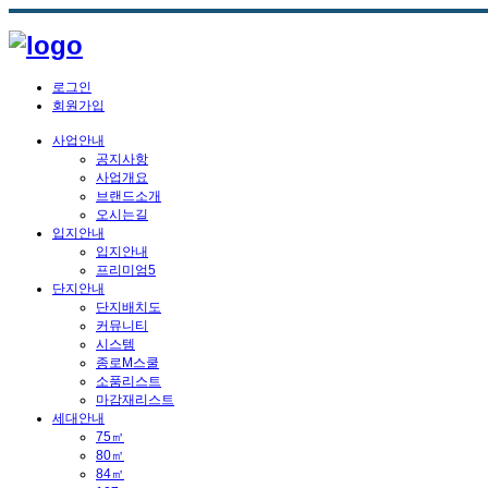
로그인
회원가입
사업안내
공지사항
사업개요
브랜드소개
오시는길
입지안내
입지안내
프리미엄5
단지안내
단지배치도
커뮤니티
시스템
종로M스쿨
소품리스트
마감재리스트
세대안내
75㎡
80㎡
84㎡