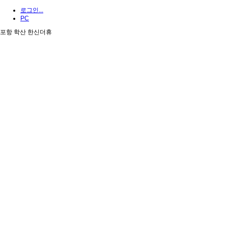
로그인...
PC
포항 학산 한신더휴