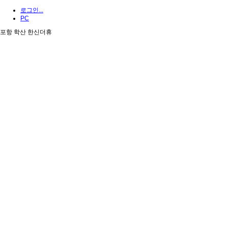
로그인...
PC
포항 학산 한신더휴