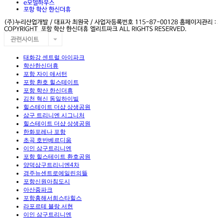
태화강 센트럴 아이파크
학산한신더휴
포항 자이 애서턴
포항 환호 힐스테이트
포항 학산 한신더휴
김천 혁신 동일하이빌
힐스테이트 더샵 상생공원
삼구 트리니엔 시그니처
힐스테이트 더샵 상생공원
한화포레나 포항
초곡 호반베르디움
이인 삼구트리니엔
포항 힐스테이트 환호공원
양덕삼구트리니엔4차
경주뉴센트로에일린의뜰
포항신원아침도시
아산줌파크
포항흥해서희스타힐스
라포르테 블랑 서현
이인 삼구트리니엔